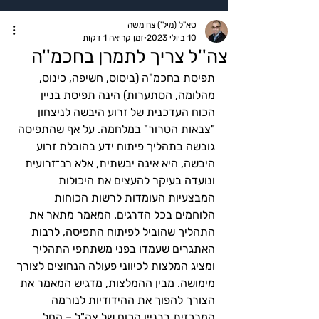
סא"ל (מיל') צח משה
10 ביולי 2023
זמן קריאה 1 דקות
צה''ל צריך לתמרן בחכמ''ה
תפיסת בחכמ"ה (ביסוס, חשיפה, כינוס, 
מהלומה, הסתערות) הינה תפיסת בניין 
הכוח העדכנית של זרוע היבשה לניצחון 
"צבאות הטרור" במלחמה. על אף שהתפיסה 
גובשה בתהליך פיתוח ידע בהובלת זרוע 
היבשה, היא אינה יבשתית, אלא רב־זרועית 
ונועדה בעיקר להעצים את היכולות 
המבצעיות העומדות לרשות הכוחות 
הלוחמים בכל הדרגים. המאמר מתאר את 
התהליך שהוביל לפיתוח התפיסה, לרבות 
האתגרים שעמדו בפני משתתפי התהליך 
ומציג המלצות לכיווני פעולה הנחוצים לצורך 
מימושה. מבין ההמלצות, מדגיש המאמר את 
הצורך להפוך את ההידודיות לנורמה 
המרכזית בבניין הכוח של צה"ל – החל 